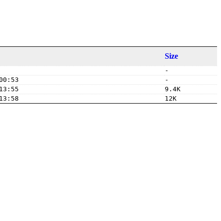
Size
-
00:53
-
13:55
9.4K
13:58
12K