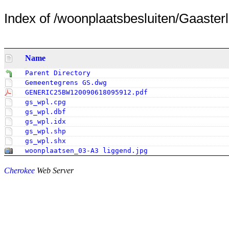
Index of /woonplaatsbesluiten/Gaasterla
Name
Parent Directory
Gemeentegrens GS.dwg
GENERIC25BW120090618095912.pdf
gs_wpl.cpg
gs_wpl.dbf
gs_wpl.idx
gs_wpl.shp
gs_wpl.shx
woonplaatsen_03-A3 liggend.jpg
Cherokee
Web Server