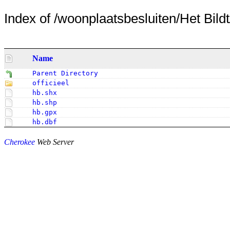
Index of /woonplaatsbesluiten/Het Bildt
Name
Parent Directory
officieel
hb.shx
hb.shp
hb.gpx
hb.dbf
Cherokee
Web Server