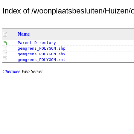
Index of /woonplaatsbesluiten/Huizen/of
Name
Parent Directory
gemgrens_POLYGON.shp
gemgrens_POLYGON.shx
gemgrens_POLYGON.xml
Cherokee
Web Server