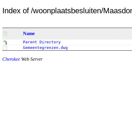
Index of /woonplaatsbesluiten/Maasdonk
Name
Parent Directory
Gemeentegrenzen.dwg
Cherokee
Web Server