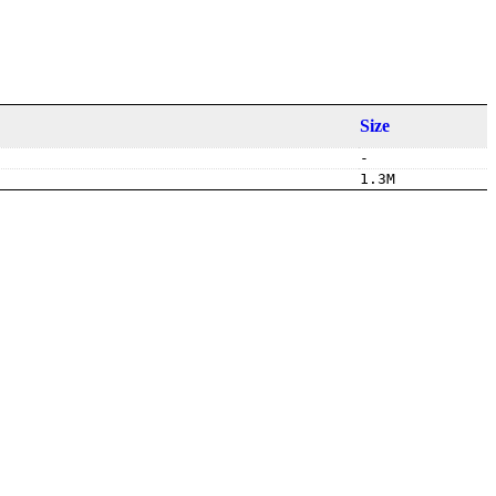
Size
-
1.3M